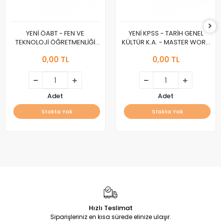
YENİ ÖABT - FEN VE
YENİ KPSS - TARİH GENEL
TEKNOLOJİ ÖĞRETMENLİĞİ
KÜLTÜR K.A. - MASTER WORK
K.A. - MASTER WORK :A :
:A :
0,00 TL
0,00 TL
Adet
Adet
Stokta Yok
Stokta Yok
Hızlı Teslimat
Siparişleriniz en kısa sürede elinize ulaşır.