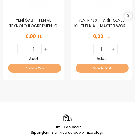
YENİ ÖABT - FEN VE
YENİ KPSS - TARİH GENEL
TEKNOLOJİ ÖĞRETMENLİĞİ
KÜLTÜR K.A. - MASTER WORK
K.A. - MASTER WORK :A :
:A :
0,00 TL
0,00 TL
Adet
Adet
Stokta Yok
Stokta Yok
Hızlı Teslimat
Siparişleriniz en kısa sürede elinize ulaşır.