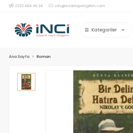
0232 484 46 24
info@incikitapdagitim.com
Kategoriler
Ana Sayfa
Roman