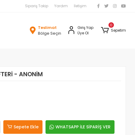
Sipariş Takip
Yardım
İletişim
0
Teslimat
Giriş Yap
Sepetim
Bölge Seçin
Üye Ol
FTERİ - ANONİM
Sepete Ekle
WHATSAPP İLE SİPARİŞ VER