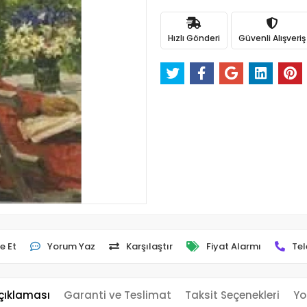
Hızlı Gönderi
Güvenli Alışveriş
e Et
Yorum Yaz
Karşılaştır
Fiyat Alarmı
Tel
çıklaması
Garanti ve Teslimat
Taksit Seçenekleri
Yo