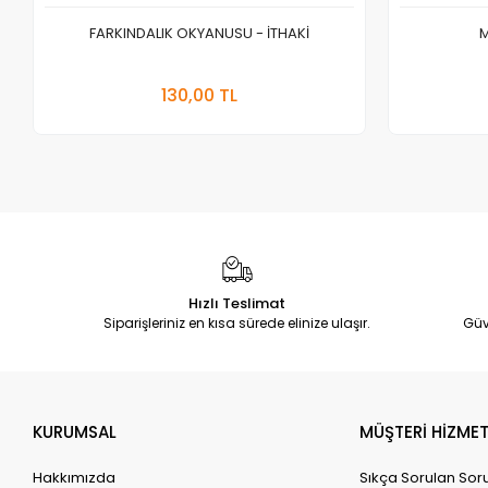
FARKINDALIK OKYANUSU - İTHAKİ
M
Sepete Ekle
130,00 TL
Adet
Hızlı Teslimat
Siparişleriniz en kısa sürede elinize ulaşır.
Güv
KURUMSAL
MÜŞTERİ HİZMET
Hakkımızda
Sıkça Sorulan Sor