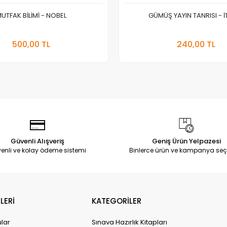
UTFAK BİLİMİ - NOBEL
GÜMÜŞ YAYIN TANRISI - İ
Stokta Yok
Sepete
500,00 TL
240,00 TL
Adet
Adet
Güvenli Alışveriş
Geniş Ürün Yelpazesi
enli ve kolay ödeme sistemi
Binlerce ürün ve kampanya seç
LERİ
KATEGORİLER
ular
Sınava Hazırlık Kitapları