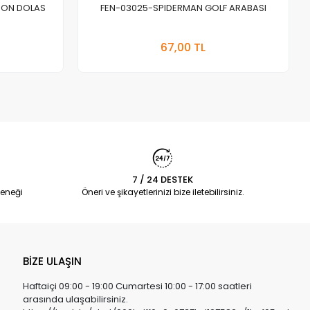
DON DOLAS
FEN-03025-SPIDERMAN GOLF ARABASI
a Yok
Stokta Yok
67,00 TL
Adet
7 / 24 DESTEK
eneği
Öneri ve şikayetlerinizi bize iletebilirsiniz.
BİZE ULAŞIN
Haftaiçi 09:00 - 19:00 Cumartesi 10:00 - 17:00 saatleri
arasında ulaşabilirsiniz.