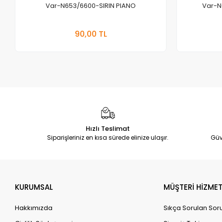
Var-N653/6600-SIRIN PIANO
Var-N
Stokta Yok
90,00 TL
Adet
Hızlı Teslimat
Siparişleriniz en kısa sürede elinize ulaşır.
Güv
KURUMSAL
MÜŞTERİ HİZMET
Hakkımızda
Sıkça Sorulan Sor