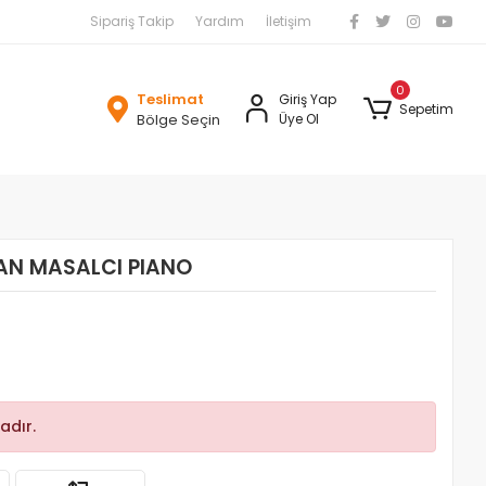
Sipariş Takip
Yardım
İletişim
0
Teslimat
Giriş Yap
Sepetim
Bölge Seçin
Üye Ol
AN MASALCI PIANO
adır.