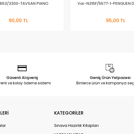
653/3300-TAVSAN PIANO
Var-N315F/5577-1-PENGUEN 
Stokta Yok
Stokt
90,00 TL
95,00 TL
Adet
Adet
Güvenli Alışveriş
Geniş Ürün Yelpazesi
enli ve kolay ödeme sistemi
Binlerce ürün ve kampanya seç
LERİ
KATEGORİLER
ular
Sınava Hazırlık Kitapları