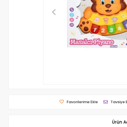
Favorilerime Ekle
Tavsiye 
Ürün A