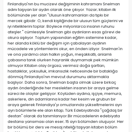
Finlandiya'nın bu mucizevi değişiminin kahramanı Snelman
adını taşıyan bir aydın olarak öne çıkıyor. Yazar; kitabın ilk
bölümünde yer alan "Ulusun kahramanları da tıpkı bir
mercek gibidir. O, kendi kişiliğinde bir ulusun tüm güçlerini ve
iyi niteliklerini toplar. Böylece milyonlarca insanın ruhunu
ateşler." cümlesiyle Snelman gibi aydınların esas görevi de
okura aşılıyor. Toplum yapısından eğitim sistemine kadar,
her alanda köklü bir değişim için çabalayan aydının
mücadele ve yöntemlerini okur, en önden izliyor. Snelman'in
ve ona yardımcı olan halkın yoğun, meşakkatli, anlamlı
çabasına tanık olurken hayranlık duymamak pek mümkün
olmuyor.Kitabın olay örgüsü; verimsiz doğa şartları,
hastalıklar, yoksulluk, imkansızlık neticesinde bir bataklığa
dönmüş Finlandiya'nın mevcut durumunu aktarmakla
başlıyor. Daha sonra, Snelman başta olmak üzere birkaç
aydın önderliğinde her meslekten insanın bir araya gelme
süreci ile olaylar gelişiyor. Köylüden aydına, işçiye, memura,
askerlere, din adamlarına kadar her kesim ve grubun bir
araya gelerek Finlandiya'yı omuzlarında yükseltmelerini ayrı
ayrı bölümlerle ele alan kitap; Türk Edebiyatında "çağdaş bir
destan" olarak da tanımlanıyor.Bir mücadelenin edebiyata
destansı yansıması olan eser; 15 ayrı bölümden oluşuyor. Her
bir bölümü bir ders ve mesaj niteliği taşıyan kitabın bölüm