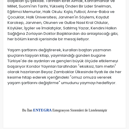
başlıkları şu şekilde; Tarihten İbret Almak, Kahramanlar ve
Millet, Suomi'nin Tarihi, Yükseliş Önderi Bir Lider Snelman,
Eğitimci Memurlar, Halk Okulu: Kışla, Futbol, Anne-Baba ve
Çocuklar, Halk Üniversitesi, Jarvinen'in Söylemi, Kaydut
Karokep, Jarvinen, Okunen ve Gulbe Nasıl Kral Oldular,
Köylüler, İşçiler ve İmalatçılar, Satılmış Yazar, Kendini Halkın
Sağlığına Zorlayan Doktor.Başlıklardan da anlaşılacağı gibi,
her bölüm kendi içerisinde bir mesaj iletiyor.
Yaşam şartlarını değiştirerek, kuralları baştan yazmanın
ipuçlarını taşıyan kitap, yayımlandığı günden bugüne
Türkiye'de de aydınları ve gençleri büyük ölçüde etkilemeyi
başarıyor.Koridor Yayınları tarafından "eksiksiz, tam metin"
olarak hazırlanan Beyaz Zambaklar Ülkesinde fiyatı ile de her
kesime hitap ederek içeriğindeki "omuz omuza vererek
yaşam şartlarını değiştirme" umudunu yaymayı hedefliyor.
E
Bu İlan
NTEGRA
Entegrasyon Sistemleri ile Listelenmiştir