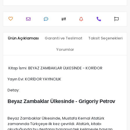
Ürün Açıklaması
Garanti ve Teslimat
Taksit Seçenekleri
Yorumlar
Kitap İsmi: BEYAZ ZAMBAKLAR ÜLKESİNDE - KORİDOR
Yayın Evi: KORİDOR YAYINCILIK
Detay:
Beyaz Zambaklar Ülkesinde - Grigoriy Petrov
Beyaz Zambaklar Ülkesinde, Mustafa Kemal Atatürk
zamanında Türkçeye ilk kez çevrildi. Atatürk, kitabı
okuduğunda bu destansı başarıya tek kelimeyle hayran