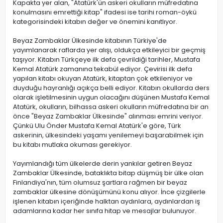
Kapakta yer alan, "Atatürk'ün askeri okulların müfredatına
konulmasını emrettiği kitap" ifadesi ise tarihi roman-öykü
kategorisindeki kitabın değer ve önemini kanıtlıyor.
Beyaz Zambaklar Ülkesinde kitabının Türkiye'de
yayımlanarak raflarda yer alışı, oldukça etkileyici bir geçmiş
taşıyor. Kitabın Türkçeye ilk defa çevrildiği tarihler, Mustafa
Kemal Atatürk zamanına tekabül ediyor. Çevirisi ilk defa
yapılan kitabı okuyan Atatürk, kitaptan çok etkileniyor ve
duyduğu hayranlığı açıkça belli ediyor. Kitabın okullarda ders
olarak işletilmesinin uygun olacağını düşünen Mustafa Kemal
Atatürk, okulların, bilhassa askeri okulların müfredatına bir an
önce "Beyaz Zambaklar Ülkesinde" alınması emrini veriyor.
Çünkü Ulu Önder Mustafa Kemal Atatürk'e göre, Türk
askerinin, ülkesindeki yaşamı yenilemeyi başarabilmek için
bu kitabı mutlaka okuması gerekiyor.
Yayımlandığı tüm ülkelerde derin yankılar getiren Beyaz
Zambaklar Ülkesinde, bataklıkta bitap düşmüş bir ülke olan
Finlandiya'nın, tüm olumsuz şartlara rağmen bir beyaz
zambaklar ülkesine dönüşümünü konu alıyor. İnce çizgilerle
işlenen kitabın içeriğinde halktan aydınlara, aydınlardan iş
adamlarına kadar her sınıfa hitap ve mesajlar bulunuyor.