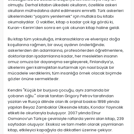
olmuştu. Derhal kitabın ülkedeki okulların, özellikle askeri
okulların müfredatına dahil edilmesini emretti. Türk askerleri
ülkelerindeki “yaşamı yenilemek” için mutlaka bu kitabı
okumalıydılar. O vakitler, kitap o kadar çok ilgi gördü ki,
Kuran-ı Kerim’den sonra en çok okunan kitap haline geldi.
Bu kitap tüm yoksulluğa, imkansızlıklara ve elverişsiz doğa
koşullarına rağmen, bir avuç aydının önderliğinde;
askerlerden din adamlarına, profesörlerden öğretmenlere,
doktorlardan işadamlarına kadar, her meslekten insanın
omuz omuza bir dayanışma sergileyerek, Finlandiya’yı,
ülkelerini geri kalmışlıktan kurtarmak için nasıl büyük bir
mücadele verdiklerini, tüm insanlığa örnek olacak biçimde
gözler önüne sermektedir.
Kendini "Küçük bir burjuva çocuğu, aynı zamanda bir
çobanın oğlu." olarak tanıtan Grigory Petrov tarafından
yazılan ve Rusça dilinde olan ilk orijinal baskısı 1898 yılında
yapılan Beyaz Zambaklar Ülkesinde kitabı, Koridor Yayıncılık
etiketi ile okurlarıyla buluşuyor. 2007 yılında Elnur
Osmanov’un Türkçe çevirisiyle raflarda yerini alan kitap, 239
sayfadan oluşuyor. Eksiksiz ve tam metin olarak yayımlanan
kitap, etkileyici kapağıyla da dikkatleri üzerine çekiyor.