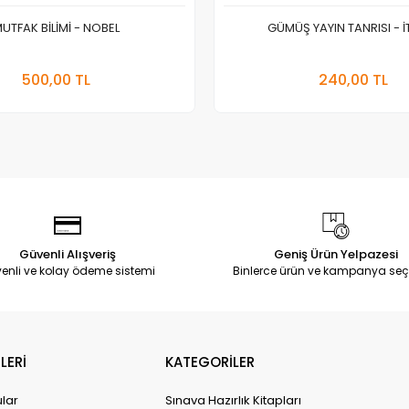
UTFAK BİLİMİ - NOBEL
GÜMÜŞ YAYIN TANRISI - İ
Stokta Yok
Sepete
500,00 TL
240,00 TL
Adet
Adet
Güvenli Alışveriş
Geniş Ürün Yelpazesi
enli ve kolay ödeme sistemi
Binlerce ürün ve kampanya seç
LERİ
KATEGORİLER
ular
Sınava Hazırlık Kitapları