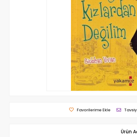
Favorilerime Ekle
Tavsiy
Ürün A