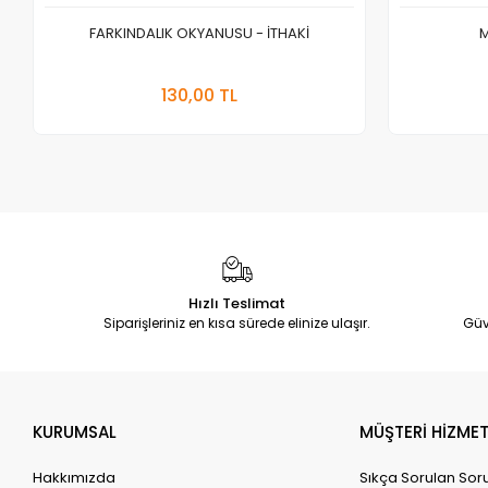
FARKINDALIK OKYANUSU - İTHAKİ
M
Sepete Ekle
130,00 TL
Adet
Hızlı Teslimat
Siparişleriniz en kısa sürede elinize ulaşır.
Güv
KURUMSAL
MÜŞTERİ HİZMET
Hakkımızda
Sıkça Sorulan Sor