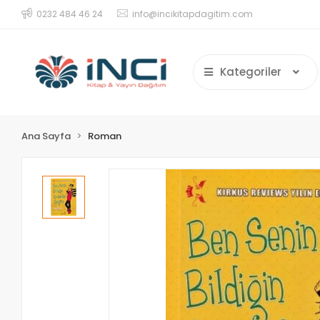
0232 484 46 24
info@incikitapdagitim.com
Kategoriler
Ana Sayfa
Roman