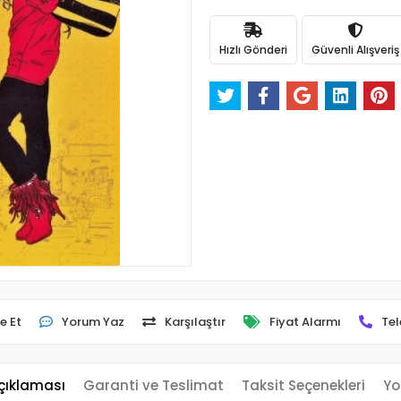
Hızlı Gönderi
Güvenli Alışveriş
e Et
Yorum Yaz
Karşılaştır
Fiyat Alarmı
Tel
çıklaması
Garanti ve Teslimat
Taksit Seçenekleri
Yo