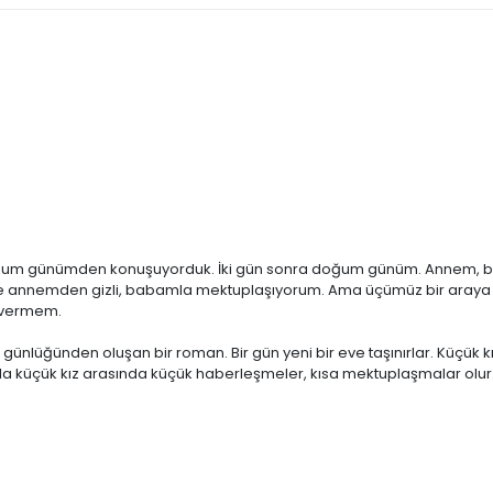
Doğum günümden konuşuyorduk. İki gün sonra doğum günüm. Annem, 
en de annemden gizli, babamla mektuplaşıyorum. Ama üçümüz bir ara
in vermem.
günlüğünden oluşan bir roman. Bir gün yeni bir eve taşınırlar. Küçük k
la küçük kız arasında küçük haberleşmeler, kısa mektuplaşmalar olur. 