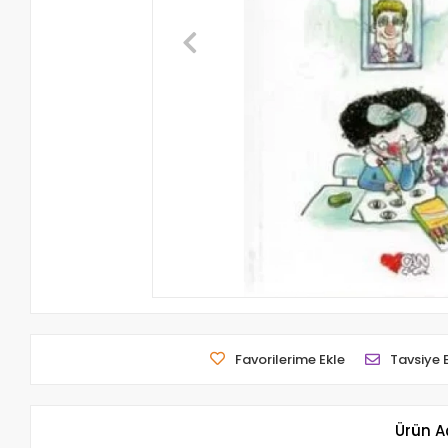
Favorilerime Ekle
Tavsiye 
Ürün A