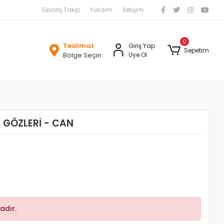
Sipariş Takip
Yardım
İletişim
0
Teslimat
Giriş Yap
Sepetim
Bölge Seçin
Üye Ol
 GÖZLERİ - CAN
adır.