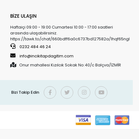
BİZE ULAŞIN
Haftaiçi 09:00 - 19:00 Cumartesi 10:00 - 17:00 saatleri
arasında ulaşabilirsiniz.
https://tawk.to/chat/660bdff6a0c6737bd127582a/1hqf65ngl
0232 484 46 24
info@incikitapdagitim.com
Onur mahallesi Kızılcık Sokak No:40/c Balçva/İZMİR
Bizi Takip Edin