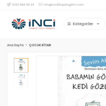
0232 484 46 24
info@incikitapdagitim.com
Kategoriler
Ana Sayfa
ÇOCUK KİTABI