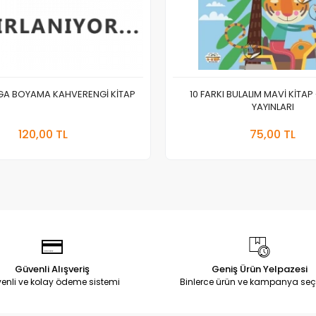
EGA BOYAMA KAHVERENGİ KİTAP
10 FARKI BULALIM MAVİ KİTAP
YAYINLARI
Stokta Yok
Sepete
120,00 TL
75,00 TL
Adet
Adet
Güvenli Alışveriş
Geniş Ürün Yelpazesi
enli ve kolay ödeme sistemi
Binlerce ürün ve kampanya seç