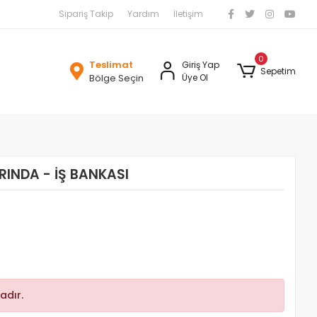
Sipariş Takip
Yardım
İletişim
0
Teslimat
Giriş Yap
Sepetim
Bölge Seçin
Üye Ol
RINDA - İŞ BANKASI
adır.