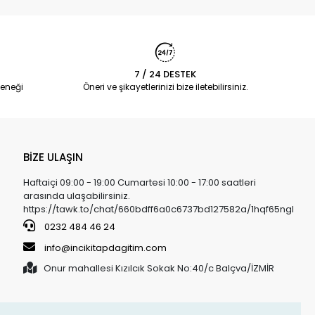
7 / 24 DESTEK
eneği
Öneri ve şikayetlerinizi bize iletebilirsiniz.
BİZE ULAŞIN
Haftaiçi 09:00 - 19:00 Cumartesi 10:00 - 17:00 saatleri
arasında ulaşabilirsiniz.
https://tawk.to/chat/660bdff6a0c6737bd127582a/1hqf65ngl
0232 484 46 24
info@incikitapdagitim.com
Onur mahallesi Kızılcık Sokak No:40/c Balçva/İZMİR