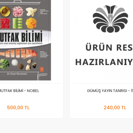
UTFAK BİLİMİ - NOBEL
GÜMÜŞ YAYIN TANRISI - İ
Stokta Yok
Sepete
500,00 TL
240,00 TL
Adet
Adet