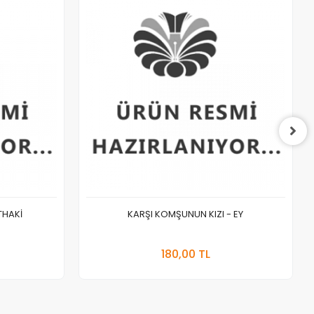
THAKİ
KARŞI KOMŞUNUN KIZI - EY
 Ekle
Stokta Yok
180,00 TL
Adet