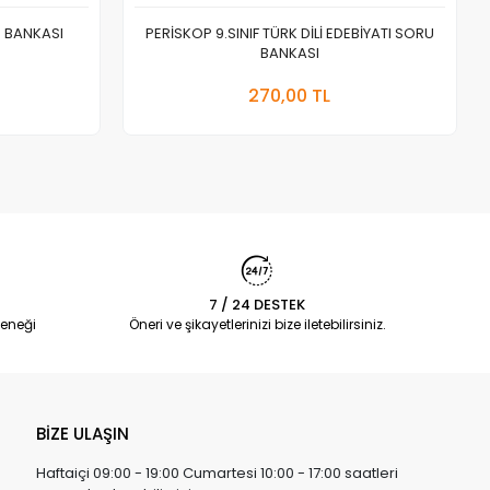
U BANKASI
PERİSKOP 9.SINIF TÜRK DİLİ EDEBİYATI SORU
BANKASI
a Yok
Stokta Yok
270,00 TL
Adet
7 / 24 DESTEK
eneği
Öneri ve şikayetlerinizi bize iletebilirsiniz.
BİZE ULAŞIN
Haftaiçi 09:00 - 19:00 Cumartesi 10:00 - 17:00 saatleri