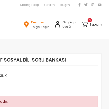
Sipariş Takip
Yardım
İletişim
0
Teslimat
Giriş Yap
Sepetim
Bölge Seçin
Üye Ol
NIF SOSYAL BİL. SORU BANKASI
ILIK
adır.