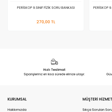
PERİSKOP 9.SINIF FİZİK SORU BANKASI
PERİSKOP 9
Stokta Yok
270,00 TL
Adet
Hızlı Teslimat
Siparişleriniz en kısa sürede elinize ulaşır.
Güv
KURUMSAL
MÜŞTERİ HİZMET
Hakkımızda
Sıkça Sorulan Sor