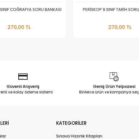
.SINIF COĞRAFYA SORU BANKASI
PERİSKOP 9.SINIF TARİH SOR
Stokta Yok
Stokt
270,00 TL
270,00 TL
Adet
Adet
Güvenli Alışveriş
Geniş Ürün Yelpazesi
enli ve kolay ödeme sistemi
Binlerce ürün ve kampanya seç
LERİ
KATEGORİLER
ular
Sınava Hazırlık Kitapları