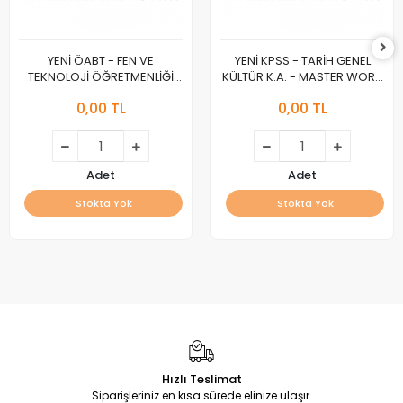
YENİ ÖABT - FEN VE
YENİ KPSS - TARİH GENEL
TEKNOLOJİ ÖĞRETMENLİĞİ
KÜLTÜR K.A. - MASTER WORK
K.A. - MASTER WORK :A :
:A :
0,00 TL
0,00 TL
Adet
Adet
Stokta Yok
Stokta Yok
Hızlı Teslimat
Siparişleriniz en kısa sürede elinize ulaşır.