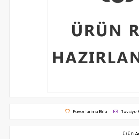
Favorilerime Ekle
Tavsiye 
Ürün A