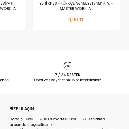
DEBİYATI
YENİ KPSS - TÜRKÇE GENEL YETENEK K.A. -
WORK :A :
MASTER WORK :A :
a Yok
Stokta Yok
0,00 TL
Adet
7 / 24 DESTEK
eneği
Öneri ve şikayetlerinizi bize iletebilirsiniz.
BİZE ULAŞIN
Haftaiçi 09:00 - 19:00 Cumartesi 10:00 - 17:00 saatleri
arasında ulaşabilirsiniz.