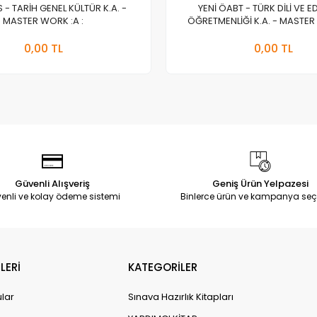
S - TARİH GENEL KÜLTÜR K.A. -
YENİ ÖABT - TÜRK DİLİ VE E
MASTER WORK :A :
ÖĞRETMENLİĞİ K.A. - MASTER 
Stokta Yok
Stokt
0,00 TL
0,00 TL
Adet
Adet
Güvenli Alışveriş
Geniş Ürün Yelpazesi
enli ve kolay ödeme sistemi
Binlerce ürün ve kampanya seç
LERİ
KATEGORİLER
ular
Sınava Hazırlık Kitapları