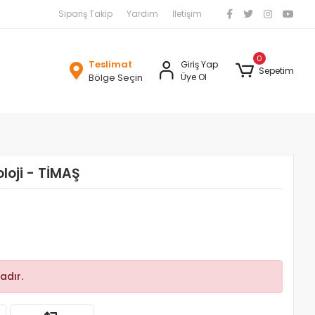
Sipariş Takip
Yardım
İletişim
0
Teslimat
Giriş Yap
Sepetim
Bölge Seçin
Üye Ol
oloji - TİMAŞ
adır.