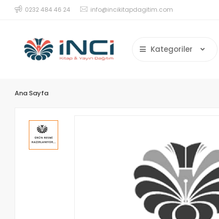
0232 484 46 24
info@incikitapdagitim.com
Kategoriler
Ana Sayfa