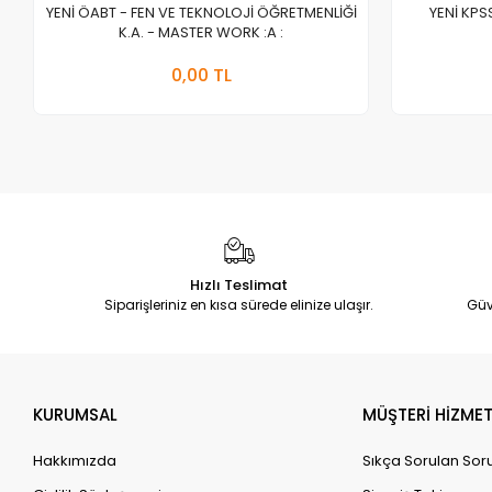
YENİ ÖABT - FEN VE TEKNOLOJİ ÖĞRETMENLİĞİ
YENİ KPS
K.A. - MASTER WORK :A :
Stokta Yok
0,00 TL
Adet
Hızlı Teslimat
Siparişleriniz en kısa sürede elinize ulaşır.
Güv
KURUMSAL
MÜŞTERİ HİZMET
Hakkımızda
Sıkça Sorulan Sor